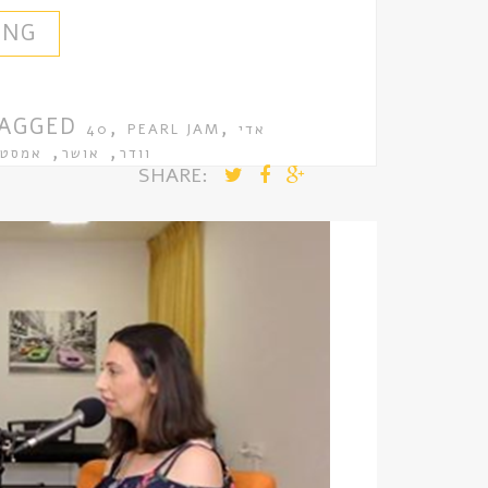
ING
AGGED
,
,
אדי
PEARL JAM
40
,
,
וודר
אושר
אמסטר
SHARE: