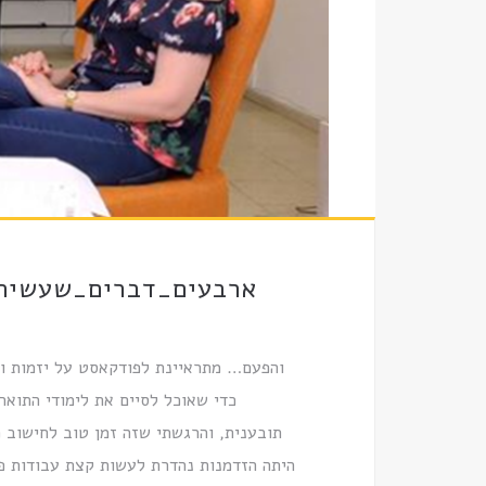
ארבעים_דברים_שעשיתי_
והפעם… מתראיינת לפודקאסט על יזמות וא
כדי שאוכל לסיים את לימודי התואר
תובענית, והרגשתי שזה זמן טוב לחישוב 
היתה הזדמנות נהדרת לעשות קצת עבודות פ