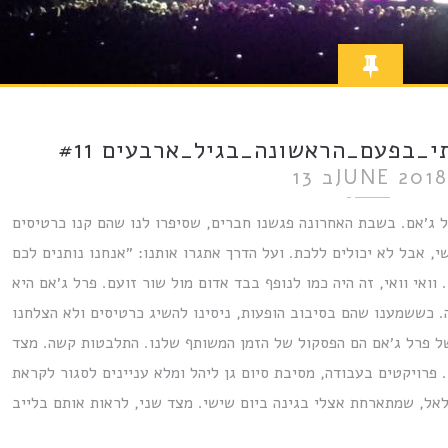
בפעם_הראשונה_בגיל_ארבעים #11
1 בJUNE 2018
להופעה של פרל ג׳אם. בשבת האחרונה פגשנו חברים, שסיפרו לנו שהם קנו כרטיסים
 אבל לא יכולים ללכת. ועל הדרך אתגרו אותנו: ״אנחנו נותנים לכם
ואי וואי, זה היה כמו לנופף בבד אדום מול שור זועם. פרל ג׳אם היא
 כששמענו שהם בסיבוב הופעות, ניסינו להשיג כרטיסים ולא הצלחנו
של פרל ג׳אם הם הפסקול של הזמן המשותף שלנו. התלבטות קשה. מצד
פרויקטים בעבודה, מסיבת סיום גן ליהל ומלא עניינים לסגור לקראת