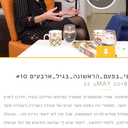
בפעם_הראשונה_בגיל_ארבעים #10
22 בMAY 2018
ימהות. אחרי שהתפטרתי ממשרד הפרסום וטיילנו בהודו, חזרנו לארץ
 השני. מאחורי היו כמעט עשר שנים של עבודה כשכירה בעבודה סופר
מסלול מחדש לכיוון העצמאות, אבל עוד לא ידעתי בדיוק מה… אבטלה
רילנס, ללמוד ולחשוב. ידעתי שיש לי שלושה חודשים של דמי אבטלה