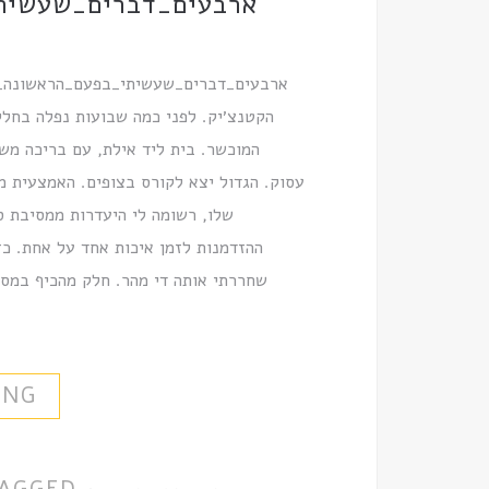
ארבעים_דברים_שעשיתי_
הקטנצ׳יק. לפני כמה שבועות נפלה בחלק
המוכשר. בית ליד אילת, עם בריכה משג
עסוק. הגדול יצא לקורס בצופים. האמצעית מ
שלו, רשומה לי היעדרות ממסיבת ס
ההזדמנות לזמן איכות אחד על אחת. כז
שחררתי אותה די מהר. חלק מהכיף במסע
ING