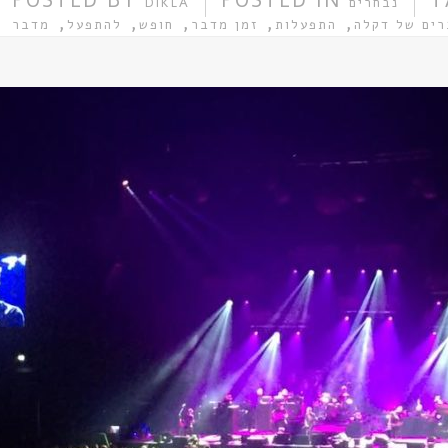
POSTED BY
POSTED IN
T
נבחרים
DIKLA
ארבעים_ד
,
,
,
,
,
ים של דקלה
התפעלות
זמן מדבר
חופש
להתפעל
מדבר
ארבעים_ד
ארבעים_ד
ארבעים_ד
ארבעים_ד