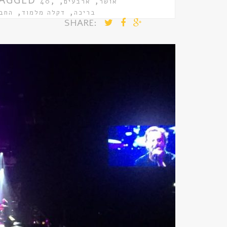
AGGED
,
,
,
אושר
ארבעים
40
,
,
בריכה
דקלה מלמוד
החבר
SHARE: