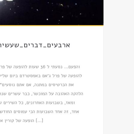
ארבעים_דברים_שעשיתי_
3
והפעם… נסעתי ל 36 שעות 
להופעה של פרל ג׳אם באמסטרדם ביום שלישי,
את הכרטיסים במתנה, אם אתם נוסעים״. ו
הלהקה האהובה על המוכשר, כבר עשרים שנה.
ומאז, בשבועות האחרונים, כל השירים 
אחד, זה אחד השבועות הכי עמוסים החודש. 
הופעה של קורין אלאל, שמתארחת אצלי בגינה ביום שישי. מצד שני, לראות אותם בלייב […]