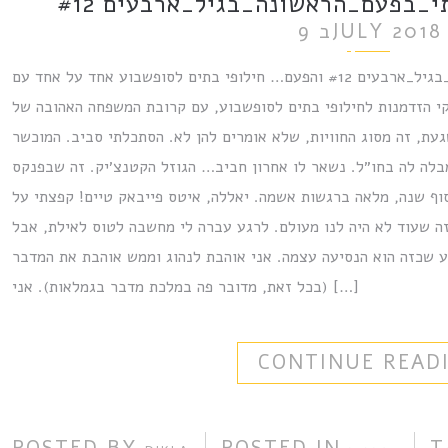
בפעם_הראשונה_בגיל_ארבעים #12
9 בJULY 2018
ארבעים_דברים_שעשיתי_בפעם_הראשונה_בגיל_ארבעים #12 והפעם… חילופי בתים לסופשבוע אחד על אחד עם
י הזדמנות לחילופי בתים לסופשבוע, עם קרובת המשפחה האהובה של
עת, זה מסוג החוויות, שלא אומרים להן לא. הסתכלתי סביב. המוכשר
בלה לה בחו״ל. נשאר לו אחרון חביב… הגוזל הקטנצ׳יק. זה שבפנקס
וף שנה, מלאה ברגשות אשמה. יאללה, איטס פייבאק טיים! קפצתי על
ה שעוד לא היה לנו מעולם. לרגע עברה לי מחשבה לטוס לאילת, אבל
 שכזה הוא הנסיעה עצמה. אני אוהבת לנהוג וממש אוהבת את המדבר
(בכל זאת, מדובר פה במלכת מדבר בגמלאות). אני […]
CONTINUE READ