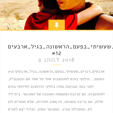
שעשיתי_בפעם_הראשונה_בגיל_ארבעים
#12
9 בJULY 2018
ארבעים_דברים_שעשיתי_בפעם_הראשונה_בגיל_ארבעים #12
והפעם… חילופי בתים לסופשבוע אחד על אחד עם הקטנצ׳יק.
לפני כמה שבועות נפלה בחלקי הזדמנות לחילופי בתים
לסופשבוע, עם קרובת המשפחה האהובה של המוכשר. בית ליד
אילת, עם בריכה משגעת, זה מסוג החוויות, שלא אומרים להן
לא. הסתכלתי סביב. המוכשר עסוק. הגדול יצא לקורס