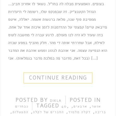
בצופים. האמצעית מבלה לה בחו״ל. נשאר לו אחרון חביב…
הגוזל הקטנצ׳יק. זה שבפנקס שלו, רשומה לי היעדרות
ממסיבת סוף שנה, מלאה ברגשות אשמה. יאללה, איטס
פייבאק טיים! קפצתי על ההזדמנות לזמן איכות אחד על אחת.
כזה שעוד לא היה לנו מעולם. לרגע עברה לי מחשבה לטוס
לאילת, אבל שחררתי אותה די מהר. חלק מהכיף במסע שכזה
הוא הנסיעה עצמה. אני אוהבת לנהוג וממש אוהבת את המדבר
(בכל זאת, מדובר פה במלכת מדבר בגמלאות). אני […]
CONTINUE READING
POSTED BY
POSTED IN
DIKLA
TAGGED
,
,
,
אושר
ארבעים
40
נבחרים
,
,
,
,
בריכה
דקלה מלמוד
החברים של דקלה
התפעלות