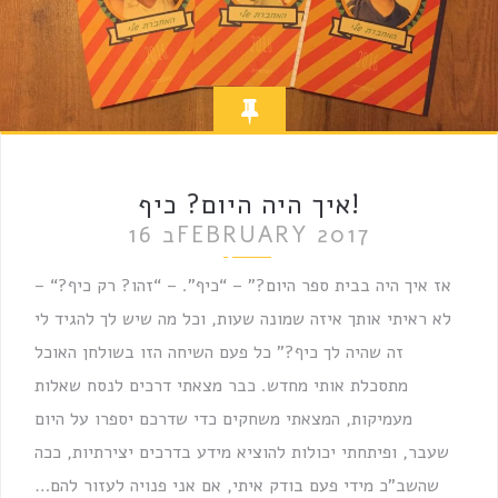
איך היה היום? כיף!
16 בFEBRUARY 2017
– “אז איך היה בבית ספר היום?” – “כיף”. – “זהו? רק כיף?
לא ראיתי אותך איזה שמונה שעות, וכל מה שיש לך להגיד לי
זה שהיה לך כיף?” כל פעם השיחה הזו בשולחן האוכל
מתסכלת אותי מחדש. כבר מצאתי דרכים לנסח שאלות
מעמיקות, המצאתי משחקים כדי שדרכם יספרו על היום
שעבר, ופיתחתי יכולות להוציא מידע בדרכים יצירתיות, ככה
שהשב”כ מידי פעם בודק איתי, אם אני פנויה לעזור להם…